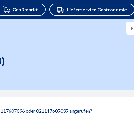
)
1117607096 oder 021117607097 angerufen?